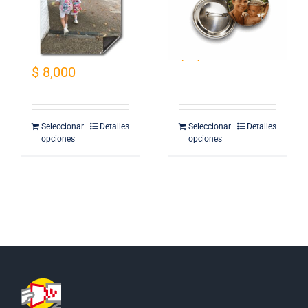
Revelado Imán
Pin 5.5 cm
15×21
$
9,900
$
8,000
Seleccionar
Detalles
Seleccionar
Detalles
opciones
opciones