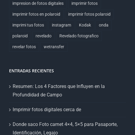
impresion de fotos digitales
imprimir fotos
imprimir fotos en polaroid
imprimir fotos polaroid
imprimi tus fotos
instagram
Kodak
onda
polaroid
revelado
Revelado fotografico
revelar fotos
wetransfer
ENTRADAS RECIENTES
Resumen: Los 4 Factores que Influyen en la
Profundidad de Campo
Imprimir fotos digitales cerca de
Donde saco Foto carnet 4×4, 5×5 para Pasaporte,
Identificación, Legajo