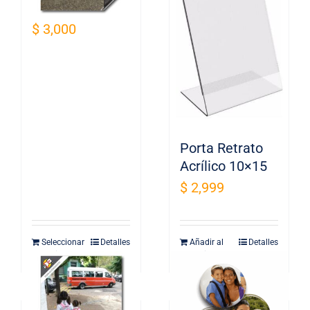
9×13
opciones
se
$
3,000
pueden
elegir
en
la
página
de
Porta Retrato
producto
Acrílico 10×15
$
2,999
Seleccionar
Detalles
Añadir al
Detalles
opciones
carrito