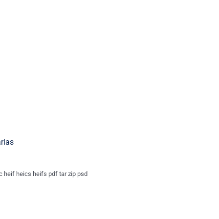
arlas
c heif heics heifs pdf tar zip psd