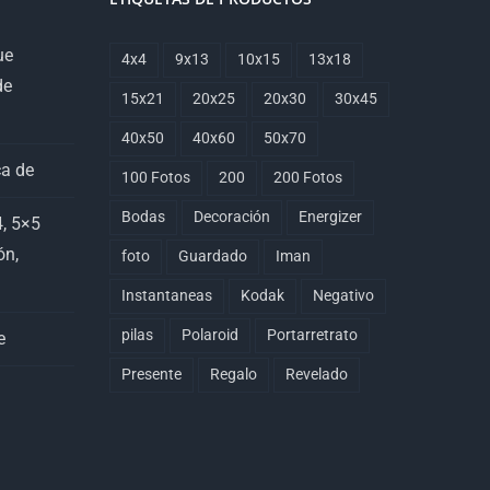
ue
4x4
9x13
10x15
13x18
de
15x21
20x25
20x30
30x45
40x50
40x60
50x70
ca de
100 Fotos
200
200 Fotos
Bodas
Decoración
Energizer
, 5×5
ón,
foto
Guardado
Iman
Instantaneas
Kodak
Negativo
pilas
Polaroid
Portarretrato
e
Presente
Regalo
Revelado