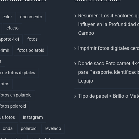
Resumen: Los 4 Factores q
color
documento
Influyen en la Profundidad 
efecto
Campo
aporte 4x4
fotos
Imprimir fotos digitales cer
rimir
fotos polaroid
t
Donde saco Foto carnet 4×4
para Pasaporte, Identificaci
 de fotos digitales
Legajo
fotos
fotos en polaroid
Tipo de papel > Brillo o Mat
fotos polaroid
us fotos
instagram
onda
polaroid
revelado