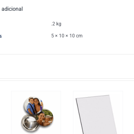
 adicional
.2 kg
s
5 × 10 × 10 cm