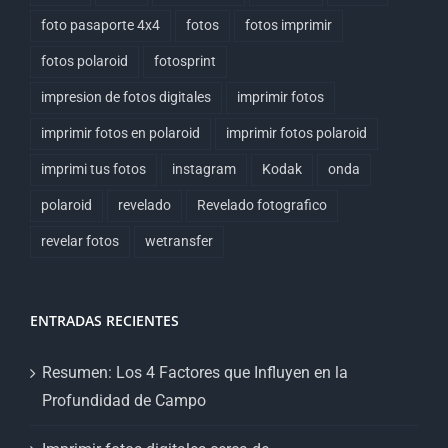
foto pasaporte 4x4
fotos
fotos imprimir
fotos polaroid
fotosprint
impresion de fotos digitales
imprimir fotos
imprimir fotos en polaroid
imprimir fotos polaroid
imprimi tus fotos
instagram
Kodak
onda
polaroid
revelado
Revelado fotografico
revelar fotos
wetransfer
ENTRADAS RECIENTES
Resumen: Los 4 Factores que Influyen en la
Profundidad de Campo