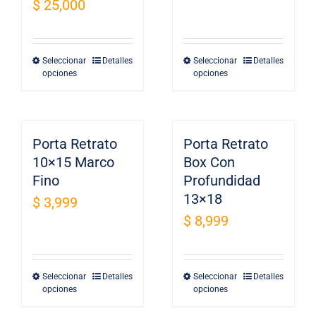
$
25,000
Seleccionar
Detalles
Seleccionar
Detalles
Este
Este
opciones
opciones
producto
producto
tiene
tiene
múltiples
múltiples
Porta Retrato
variantes.
Porta Retrato
variantes.
10×15 Marco
Box Con
Las
Las
Fino
Profundidad
opciones
opciones
13×18
$
3,999
se
se
$
8,999
pueden
pueden
elegir
elegir
en
en
Seleccionar
Detalles
Seleccionar
Detalles
Este
Este
la
la
opciones
opciones
producto
producto
página
página