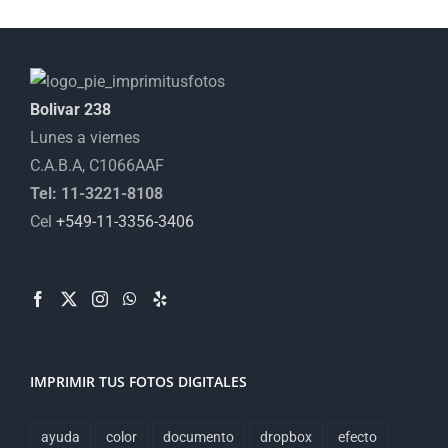
opciones
opciones
se
se
pueden
pueden
Bolivar 238
elegir
elegir
Lunes a viernes
en
en
C.A.B.A, C1066AAF
la
la
Tel: 11-3221-8108
página
página
Cel
+549-11-3356-3406
de
de
producto
producto
IMPRIMIR TUS FOTOS DIGITALES
ayuda
color
documento
dropbox
efecto