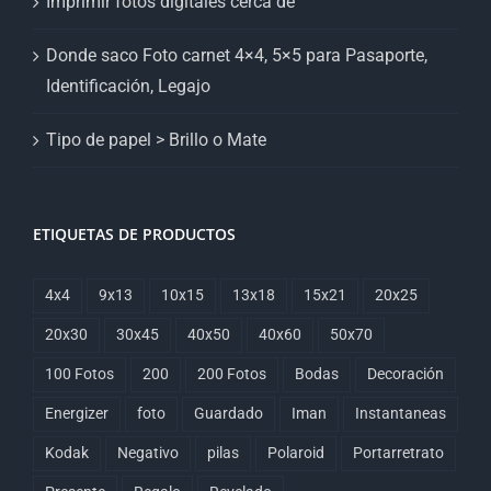
Imprimir fotos digitales cerca de
Donde saco Foto carnet 4×4, 5×5 para Pasaporte,
Identificación, Legajo
Tipo de papel > Brillo o Mate
ETIQUETAS DE PRODUCTOS
4x4
9x13
10x15
13x18
15x21
20x25
20x30
30x45
40x50
40x60
50x70
100 Fotos
200
200 Fotos
Bodas
Decoración
Energizer
foto
Guardado
Iman
Instantaneas
Kodak
Negativo
pilas
Polaroid
Portarretrato