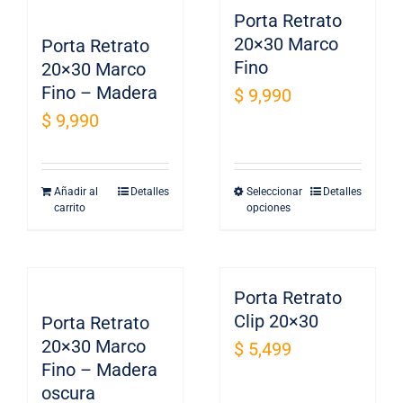
Porta Retrato
20×30 Marco
Porta Retrato
Fino
20×30 Marco
Fino – Madera
$
9,990
$
9,990
Añadir al
Detalles
Seleccionar
Detalles
Este
carrito
opciones
producto
tiene
múltiples
Porta Retrato
variantes.
Clip 20×30
Porta Retrato
Las
20×30 Marco
opciones
$
5,499
Fino – Madera
se
oscura
pueden