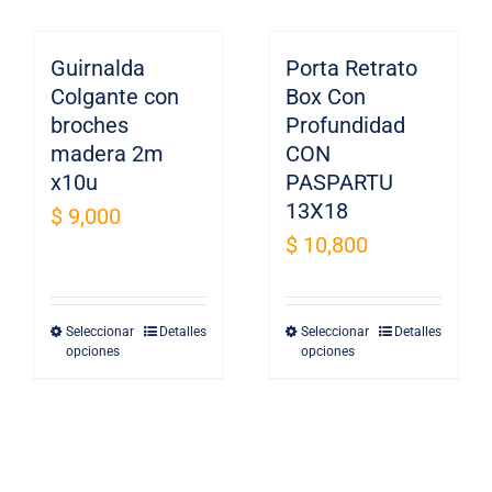
tiene
tiene
de
de
múltiples
múltiples
producto
producto
Guirnalda
variantes.
Porta Retrato
variantes.
Colgante con
Box Con
Las
Las
broches
Profundidad
opciones
opciones
madera 2m
CON
se
se
x10u
PASPARTU
pueden
pueden
13X18
$
9,000
elegir
elegir
$
10,800
en
en
la
la
página
página
Seleccionar
Detalles
Seleccionar
Detalles
Este
Este
de
de
opciones
opciones
producto
producto
producto
producto
tiene
tiene
múltiples
múltiples
variantes.
variantes.
Las
Las