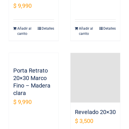
$
9,990
elegir
en
la
Añadir al
Detalles
Añadir al
Detalles
página
carrito
carrito
de
producto
Porta Retrato
20×30 Marco
Fino – Madera
clara
$
9,990
Revelado 20×30
$
3,500