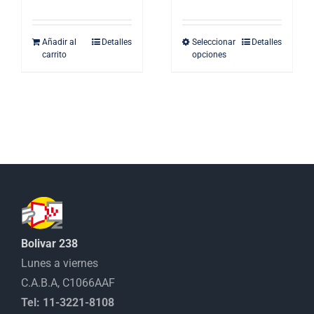
elegir
en
Añadir al
Detalles
Seleccionar
Detalles
Este
la
carrito
opciones
producto
página
tiene
de
múltiples
producto
variantes.
Las
opciones
se
pueden
elegir
en
Bolivar 238
la
Lunes a viernes
página
C.A.B.A, C1066AAF
de
Tel: 11-3221-8108