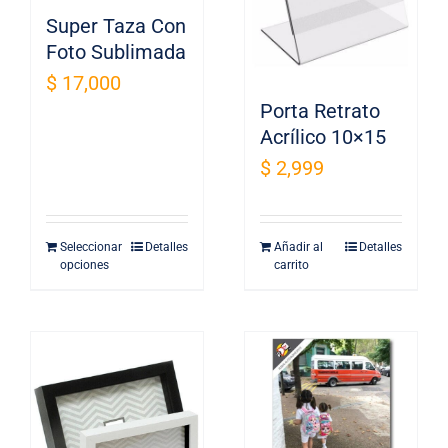
de
Super Taza Con
producto
Foto Sublimada
$
17,000
Porta Retrato
Acrílico 10×15
$
2,999
Seleccionar
Detalles
Añadir al
Detalles
opciones
carrito