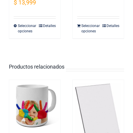
$
13,999
Seleccionar
Detalles
Seleccionar
Detalles
Este
opciones
opciones
producto
tiene
múltiples
variantes.
Productos relacionados
Las
opciones
se
pueden
elegir
en
la
página