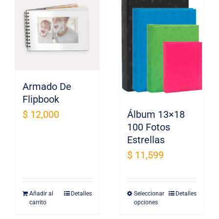
variantes.
Las
opciones
se
pueden
elegir
en
Armado De
la
Flipbook
página
$
12,000
Álbum 13×18
de
100 Fotos
producto
Estrellas
$
11,599
Añadir al
Detalles
Seleccionar
Detalles
Este
carrito
opciones
producto