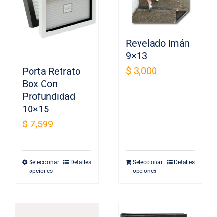
Revelado Imán
9×13
$
3,000
Porta Retrato
Box Con
Profundidad
10×15
$
7,599
Seleccionar
Detalles
Seleccionar
Detalles
Este
opciones
opciones
producto
tiene
múltiples