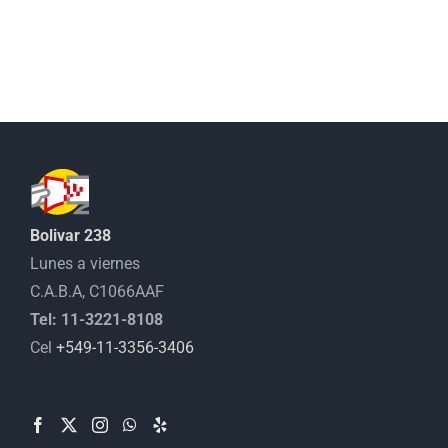
tiene
múltiples
variantes.
Las
opciones
se
pueden
elegir
en
Bolivar 238
la
Lunes a viernes
página
C.A.B.A, C1066AAF
de
Tel: 11-3221-8108
producto
Cel
+549-11-3356-3406