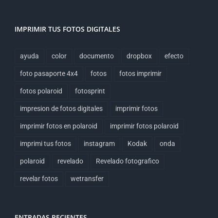
IMPRIMIR TUS FOTOS DIGITALES
ayuda
color
documento
dropbox
efecto
foto pasaporte 4x4
fotos
fotos imprimir
fotos polaroid
fotosprint
impresion de fotos digitales
imprimir fotos
imprimir fotos en polaroid
imprimir fotos polaroid
imprimi tus fotos
instagram
Kodak
onda
polaroid
revelado
Revelado fotografico
revelar fotos
wetransfer
ENTRADAS RECIENTES