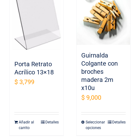
Guirnalda
Colgante con
Porta Retrato
broches
Acrílico 13×18
madera 2m
$
3,799
x10u
$
9,000
Añadir al
Detalles
Seleccionar
Detalles
Este
carrito
opciones
producto