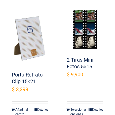
tiene
múltiples
variantes.
Las
opciones
se
pueden
elegir
en
2 Tiras Mini
la
Fotos 5×15
página
$
9,900
Porta Retrato
de
Clip 15×21
producto
$
3,399
Añadir al
Detalles
Seleccionar
Detalles
carrito
opciones