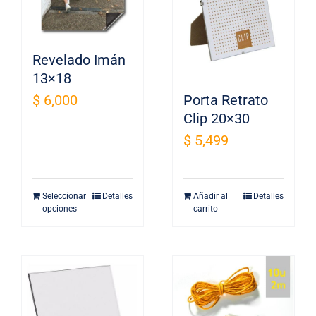
Revelado Imán
13×18
$
6,000
Porta Retrato
Clip 20×30
$
5,499
Seleccionar
Detalles
Añadir al
Detalles
opciones
carrito