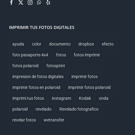
IMPRIMIR TUS FOTOS DIGITALES
ayuda
color
documento
dropbox
efecto
foto pasaporte 4x4
fotos
fotos imprimir
fotos polaroid
fotosprint
impresion de fotos digitales
imprimir fotos
imprimir fotos en polaroid
imprimir fotos polaroid
imprimi tus fotos
instagram
Kodak
onda
polaroid
revelado
Revelado fotografico
revelar fotos
wetransfer