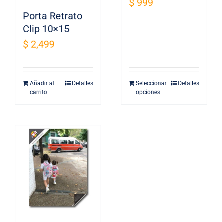
$
999
página
página
Porta Retrato
de
de
Clip 10×15
producto
producto
$
2,499
Añadir al
Detalles
Seleccionar
Detalles
carrito
opciones